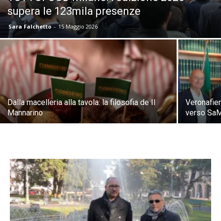
supera le 123mila presenze
Sara Falchetto
-
15 Maggio 2026
Dalla macelleria alla tavola: la filosofia de Il
Veronafie
Mannarino
verso Sa