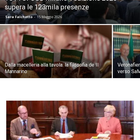
supera le 123mila presenze
Sara Falchetto
-
15 Maggio 2026
Dalla macelleria alla tavola: la filosofia de Il
Veronafie
Mannarino
verso Sa