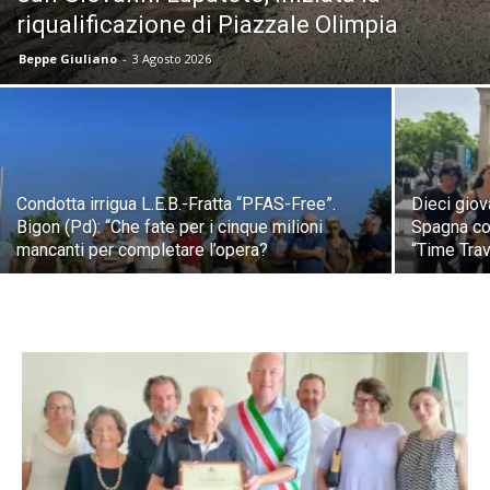
riqualificazione di Piazzale Olimpia
Beppe Giuliano
-
3 Agosto 2026
Condotta irrigua L.E.B.-Fratta “PFAS-Free”.
Dieci giov
Bigon (Pd): “Che fate per i cinque milioni
Spagna co
mancanti per completare l’opera?
“Time Trav