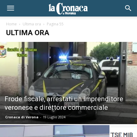
Home
Ultima ora
Pagina 55
ULTIMA ORA
Frode fiscale, arrestati un imprenditore
veronese e direttore commerciale
Cronaca di Verona
-
19 Luglio 2024