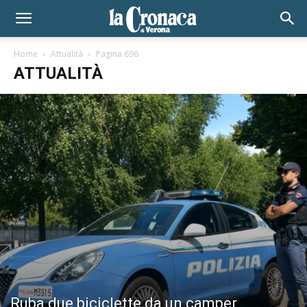
Home
Attualità
Pagina 696
ATTUALITÀ
Ruba due biciclette da un camper,