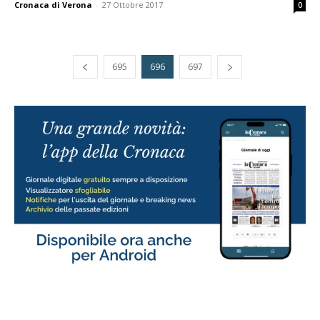
Cronaca di Verona
-
27 Ottobre 2017
0
695
696
697