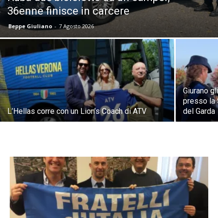
36enne finisce in carcere
Beppe Giuliano
-
7 Agosto 2026
Giurano gl
presso la 
L’Hellas corre con un Lion’s Coach di ATV
del Garda