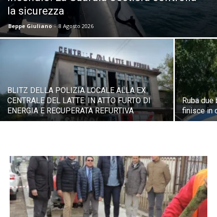
la sicurezza
Beppe Giuliano
-
8 Agosto 2026
BLITZ DELLA POLIZIA LOCALE ALLA EX
CENTRALE DEL LATTE: IN ATTO FURTO DI
Ruba due 
ENERGIA E RECUPERATA REFURTIVA
finisce in