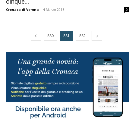
cinque...
Cronaca di Verona
-
4 Marzo 2016
0
880
881
882