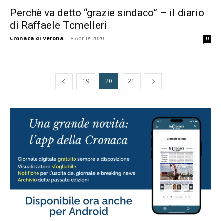
Perchè va detto “grazie sindaco” – il diario
di Raffaele Tomelleri
Cronaca di Verona
-
8 Aprile 2020
0
19
20
21