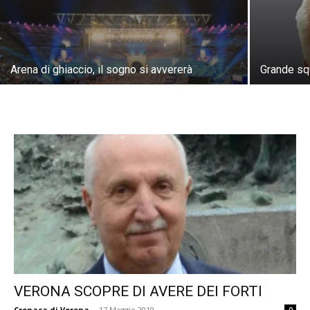
Arena di ghiaccio, il sogno si avvererà
Grande sq
VERONA SCOPRE DI AVERE DEI FORTI
Cronaca di Verona
-
17 Maggio 2019
0