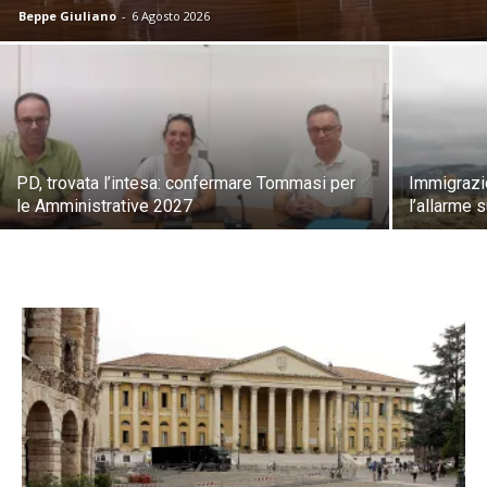
Beppe Giuliano
-
6 Agosto 2026
PD, trovata l’intesa: confermare Tommasi per
Immigrazio
le Amministrative 2027
l’allarme 